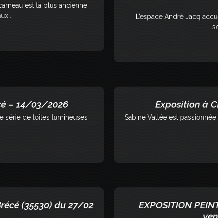
rneau est la plus ancienne
ux...
L’espace André Jacq accue
sc
cé – 14/03/2026
Exposition à C
ne série de toiles lumineuses
Sabine Vallée est passionnée p
récé (35530) du 27/02
EXPOSITION PEIN
ven